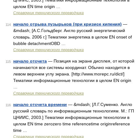
ЦНИИС, 2003.] Тематики информационные технологии в
целом EN time origin …
Справочник технического переводчика
начало отрыва пузырьков (при кризисе кипения)
—
114
&mdash; [А.С.Гольдберг. Англо русский энергетический
словарь. 2006 г.] Тематики энергетика в целом EN onset of
bubble detachmentOBD …
Справочник технического переводчика
начало отсчета
— Позиция на экране дисплея, от которой
115
начинаются все системы координат. Обычно находится в
левом верхнем углу экрана. [http://www.morepc.ru/dict/]
Тематики информационные технологии в целом EN origin
…
Справочник технического переводчика
начало отсчета времени
— &mdash; [Л.Г.Суменко. Англо
116
русский словарь по информационным технологиям. М.: ГП
ЦНИИС, 2003.] Тематики информационные технологии в
целом EN time zerozero time referencetime originreference
time …
Справочник технического переводчика