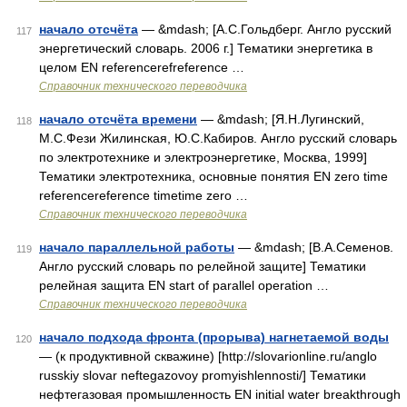
начало отсчёта
— &mdash; [А.С.Гольдберг. Англо русский
117
энергетический словарь. 2006 г.] Тематики энергетика в
целом EN referencerefreference …
Справочник технического переводчика
начало отсчёта времени
— &mdash; [Я.Н.Лугинский,
118
М.С.Фези Жилинская, Ю.С.Кабиров. Англо русский словарь
по электротехнике и электроэнергетике, Москва, 1999]
Тематики электротехника, основные понятия EN zero time
referencereference timetime zero …
Справочник технического переводчика
начало параллельной работы
— &mdash; [В.А.Семенов.
119
Англо русский словарь по релейной защите] Тематики
релейная защита EN start of parallel operation …
Справочник технического переводчика
начало подхода фронта (прорыва) нагнетаемой воды
120
— (к продуктивной скважине) [http://slovarionline.ru/anglo
russkiy slovar neftegazovoy promyishlennosti/] Тематики
нефтегазовая промышленность EN initial water breakthrough