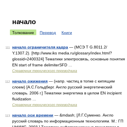
начало
Толкование
Перевод
Книги
начало ограничителя кадра
— (МСЭ T G.8011.2/
111
Y.1307.2). [http://www.iks media.ru/glossary/index.html?
glossid=2400324] Тематики электросвязь, основные понятия
EN start of frame delimiterSFD …
Справочник технического переводчика
начало ожижения
— (напр. частиц в топке с кипящим
112
слоем) [А.С.Гольдберг. Англо русский энергетический
словарь. 2006 г.] Тематики энергетика в целом EN incipient
fluidization …
Справочник технического переводчика
начало оси времени
— &mdash; [Л.Г.Суменко. Англо
113
русский словарь по информационным технологиям. М.: ГП